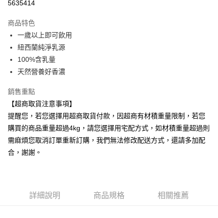
5635414
Apple Pay
商品特色
街口支付
一歲以上即可飲用
紐西蘭純淨乳源
悠遊付
100%含乳量
Google Pay
天然營養好香濃
AFTEE先享後付
銷售重點
相關說明
【超商取貨注意事項】
【關於「AFTEE先享後付」】
提醒您，若您選擇用超商取貨付款，因超商有材積重量限制，若您
ATM付款
AFTEE先享後付是「在收到商品之後才付款」的支付方式。 讓您購物簡單
便利好安心！
購買的商品重量超過4kg，請您選擇用宅配方式，如材積重量超過則
１．簡單：不需註冊會員、不需綁卡、不需儲值。
需麻煩您取消訂單重新訂購，我們無法修改配送方式，還請多加配
運送方式
２．便利：只要手機號碼，簡訊認證，即可結帳。
合，謝謝。
３．安心：先確認商品／服務後，再付款。
宅配(台灣)
每筆NT$100，滿NT$999(含以上)免運費
【「AFTEE先享後付」結帳流程】
１．於結帳方式選擇「AFTEE先享後付」後，將跳轉至「AFTEE先享後付」
結帳頁面，進行簡訊認證並確認金額後，即可完成結帳。
詳細說明
商品規格
相關推薦
２．訂單成立數日內，您將收到繳費通知簡訊。
３．收到繳費通知簡訊後14天內，點擊此簡訊中的連結，可透過四大超商／
ATM／網路銀行／等多元方式進行付款，方視為交易完成。