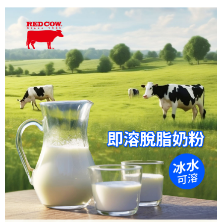
※ 請注意：結帳手續完成當下不需立刻繳費，但若您需要取消訂單，請聯絡
購買商品的店家。未經商家同意取消之訂單仍視為有效，需透過AFTEE先享
後付繳納相關費用。
※ 交易是否成功請以「AFTEE先享後付 」之結帳頁面顯示為準，若有關於
是否繳費成功／繳費後需取消欲退款等相關疑問，請聯繫「AFTEE先享後付
客戶支援中心」
https://netprotections.freshdesk.com/support/home
【注意事項】
１．透過由恩沛科技股份有限公司提供之「AFTEE先享後付」服務完成之交
易，需依本服務之必要範圍內提供個人資料，並將交易相關給付款項請求債
權轉讓予恩沛科技股份有限公司。
２．關於個人資料處理事宜，請瀏覽以下網址：
https://aftee.tw/terms/#terms3
３．未成年的使用者請事先徵得法定代理人或監護人之同意方可使用
「AFTEE先享後付」，若未經同意申辦者引起之損失，本公司不負相關責
任。
４．使用「AFTEE先享後付」時，將依據個別帳號之用戶狀況，依本公司即
時審查核予不同之上限額度；若仍有額度不足之情形，本公司將視審查結果
請求用戶進行身份認證。
５．嚴禁一人註冊多個帳號或使用他人資訊註冊。若發現惡意使用之情形，
恩沛科技股份有限公司將有權停止該用戶之使用額度並採取法律行動。