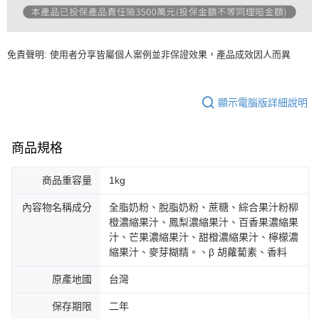
免責聲明: 使用者分享皆屬個人案例並非保證效果，產品成效因人而異
顯示電腦版詳細說明
商品規格
商品重容量
1kg
內容物名稱成分
全脂奶粉、脫脂奶粉、蔗糖、綜合果汁粉柳
橙濃縮果汁、鳳梨濃縮果汁、百香果濃縮果
汁、芒果濃縮果汁、甜橙濃縮果汁、檸檬濃
縮果汁、麥芽糊精。、β 胡蘿蔔素、香料
原產地國
台灣
保存期限
二年