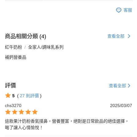
客服
商品相關分類 (4)
查看全部
紅牛奶粉
全家人/調味乳系列
補鈣營養品
評價
查看全部
5
(
27
則評價
)
chs3270
2025/03/07
這款果汁奶粉香氣撲鼻，營養豐富，絕對是日常飲品的絕佳選擇，
喝了讓人心情愉悅！