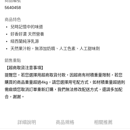
商品編號
超商取貨付款
5640458
LINE Pay
商品特色
Apple Pay
兒時記憶中的味道
好香好濃 天然營養
街口支付
紐西蘭純淨乳源
悠遊付
天然果汁粉，無添加奶精、人工色素、人工甜味劑
Google Pay
銷售重點
【超商取貨注意事項】
AFTEE先享後付
提醒您，若您選擇用超商取貨付款，因超商有材積重量限制，若您
相關說明
購買的商品重量超過4kg，請您選擇用宅配方式，如材積重量超過則
【關於「AFTEE先享後付」】
ATM付款
AFTEE先享後付是「在收到商品之後才付款」的支付方式。 讓您購物簡單
需麻煩您取消訂單重新訂購，我們無法修改配送方式，還請多加配
便利好安心！
合，謝謝。
１．簡單：不需註冊會員、不需綁卡、不需儲值。
運送方式
２．便利：只要手機號碼，簡訊認證，即可結帳。
３．安心：先確認商品／服務後，再付款。
全家取貨付款
每筆NT$100，滿NT$790(含以上)免運費
【「AFTEE先享後付」結帳流程】
詳細說明
商品規格
相關推薦
１．於結帳方式選擇「AFTEE先享後付」後，將跳轉至「AFTEE先享後付」
付款後全家取貨
結帳頁面，進行簡訊認證並確認金額後，即可完成結帳。