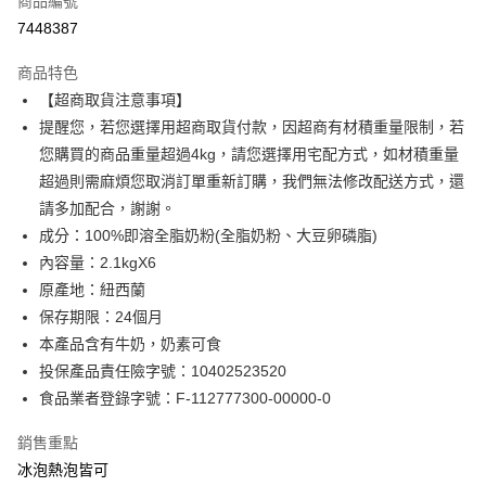
商品編號
LINE Pay
7448387
Apple Pay
商品特色
街口支付
【超商取貨注意事項】
提醒您，若您選擇用超商取貨付款，因超商有材積重量限制，若
悠遊付
您購買的商品重量超過4kg，請您選擇用宅配方式，如材積重量
Google Pay
超過則需麻煩您取消訂單重新訂購，我們無法修改配送方式，還
請多加配合，謝謝。
AFTEE先享後付
成分：100%即溶全脂奶粉(全脂奶粉、大豆卵磷脂)
相關說明
內容量：2.1kgX6
【關於「AFTEE先享後付」】
ATM付款
AFTEE先享後付是「在收到商品之後才付款」的支付方式。 讓您購物簡單
原產地：紐西蘭
便利好安心！
保存期限：24個月
１．簡單：不需註冊會員、不需綁卡、不需儲值。
運送方式
本產品含有牛奶，奶素可食
２．便利：只要手機號碼，簡訊認證，即可結帳。
３．安心：先確認商品／服務後，再付款。
宅配(台灣)
投保產品責任險字號：10402523520
食品業者登錄字號：F-112777300-00000-0
每筆NT$100，滿NT$999(含以上)免運費
【「AFTEE先享後付」結帳流程】
１．於結帳方式選擇「AFTEE先享後付」後，將跳轉至「AFTEE先享後付」
銷售重點
結帳頁面，進行簡訊認證並確認金額後，即可完成結帳。
２．訂單成立數日內，您將收到繳費通知簡訊。
冰泡熱泡皆可
３．收到繳費通知簡訊後14天內，點擊此簡訊中的連結，可透過四大超商／