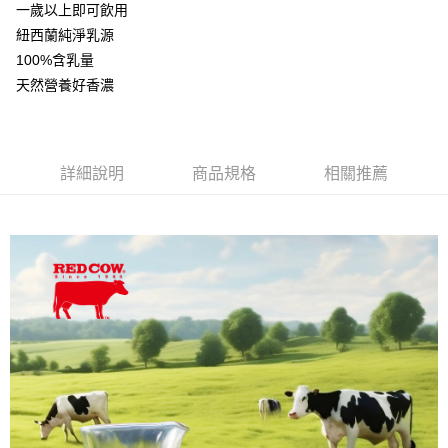
一歲以上即可飲用
ATM／網路銀行／等多元方式進行付款，方視為交易完成。
※ 請注意：結帳手續完成當下不需立刻繳費，但若您需要取消訂單，請聯絡
紐西蘭純淨乳源
購買商品的店家。未經商家同意取消之訂單仍視為有效，需透過AFTEE先享
100%含乳量
後付繳納相關費用。
天然營養好香濃
※ 交易是否成功請以「AFTEE先享後付 」之結帳頁面顯示為準，若有關於
是否繳費成功／繳費後需取消欲退款等相關疑問，請聯繫「AFTEE先享後付
客戶支援中心」
https://netprotections.freshdesk.com/support/home
【注意事項】
詳細說明
商品規格
相關推薦
１．透過由恩沛科技股份有限公司提供之「AFTEE先享後付」服務完成之交
易，需依本服務之必要範圍內提供個人資料，並將交易相關給付款項請求債
權轉讓予恩沛科技股份有限公司。
２．關於個人資料處理事宜，請瀏覽以下網址：
https://aftee.tw/terms/#terms3
３．未成年的使用者請事先徵得法定代理人或監護人之同意方可使用
「AFTEE先享後付」，若未經同意申辦者引起之損失，本公司不負相關責
任。
４．使用「AFTEE先享後付」時，將依據個別帳號之用戶狀況，依本公司即
時審查核予不同之上限額度；若仍有額度不足之情形，本公司將視審查結果
請求用戶進行身份認證。
５．嚴禁一人註冊多個帳號或使用他人資訊註冊。若發現惡意使用之情形，
恩沛科技股份有限公司將有權停止該用戶之使用額度並採取法律行動。