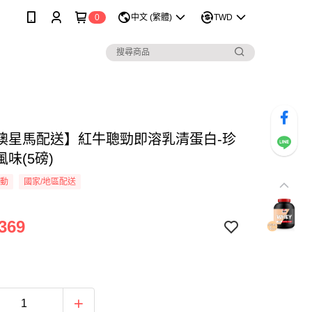
0
中文 (繁體)
TWD
澳星馬配送】紅牛聰勁即溶乳清蛋白-珍
味(5磅)
活動
國家/地區配送
369