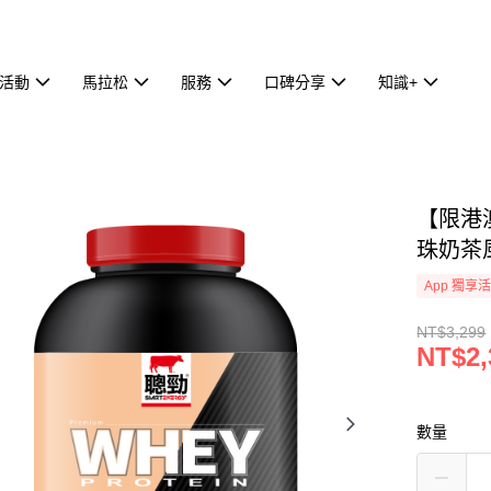
活動
馬拉松
服務
口碑分享
知識+
【限港
珠奶茶風
App 獨享
NT$3,299
NT$2,
數量