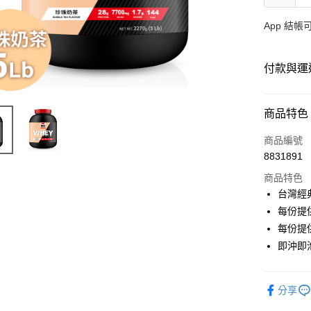
App 結
付款與運
付款方式
商品特色
信用卡一
商品編號
8831891
Apple Pay
商品特色
Google Pa
台灣經
每份提
每份提供
運送方式
即沖即
菲律賓配
港澳新馬
分享