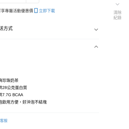
帳可享專屬活動優惠價
立即下載
清除
紀錄
送方式
次付款
y
典珍珠奶茶
供28公克蛋白質
7.7G BCAA
泡飲用方便，好沖泡不結塊
送
查看運費
配送
查看運費
客服