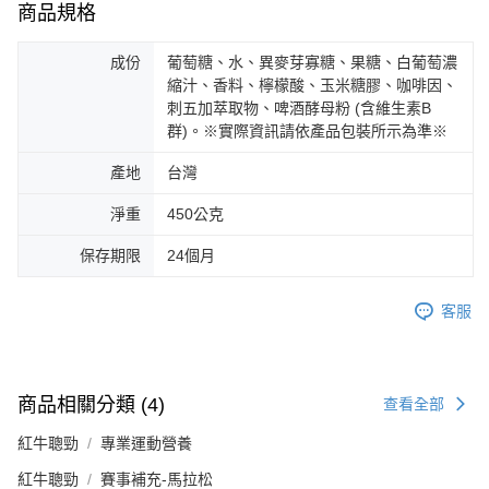
商品規格
成份
葡萄糖、水、異麥芽寡糖、果糖、白葡萄濃
縮汁、香料、檸檬酸、玉米糖膠、咖啡因、
刺五加萃取物、啤酒酵母粉 (含維生素B
群)。※實際資訊請依產品包裝所示為準※
產地
台灣
淨重
450公克
保存期限
24個月
客服
商品相關分類 (4)
查看全部
紅牛聰勁
專業運動營養
紅牛聰勁
賽事補充-馬拉松