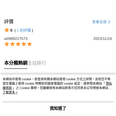
評價
查看全部
5
(
1
則評價
)
w0988227673
2023/11/24
本分類熱銷
全站排行
本網站中使用 cookie，欲查詢有關本網站使用 cookie 方式之詳情，及若您不希
熱門標籤
望在電腦上使用 cookie 時應如何變更電腦的 cookie 設定，請參閱本網站「
隱私
權條款
」之 Cookie 聲明。您繼續使用本網站即表示您同意本公司得按本網站使
用條款之 Cookie 聲明使用 cookie。
了解更多 >
我知道了