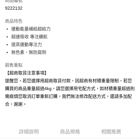
商品編號
超商取貨付款
9222132
LINE Pay
商品特色
Apple Pay
運動能量補給超給力
超速吸收 專注續航
街口支付
提高運動專注力
悠遊付
無色素、無防腐劑
Google Pay
銷售重點
【超商取貨注意事項】
AFTEE先享後付
提醒您，若您選擇用超商取貨付款，因超商有材積重量限制，若您
相關說明
購買的商品重量超過4kg，請您選擇用宅配方式，如材積重量超過則
【關於「AFTEE先享後付」】
ATM付款
AFTEE先享後付是「在收到商品之後才付款」的支付方式。 讓您購物簡單
需麻煩您取消訂單重新訂購，我們無法修改配送方式，還請多加配
便利好安心！
合，謝謝。
１．簡單：不需註冊會員、不需綁卡、不需儲值。
運送方式
２．便利：只要手機號碼，簡訊認證，即可結帳。
３．安心：先確認商品／服務後，再付款。
全家取貨付款
每筆NT$100，滿NT$790(含以上)免運費
【「AFTEE先享後付」結帳流程】
詳細說明
商品規格
相關推薦
１．於結帳方式選擇「AFTEE先享後付」後，將跳轉至「AFTEE先享後付」
付款後全家取貨
結帳頁面，進行簡訊認證並確認金額後，即可完成結帳。